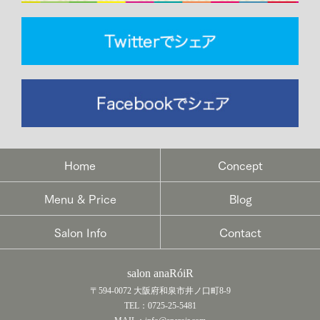
Home
Concept
Menu & Price
Blog
Salon Info
Contact
salon anaRóiR
〒594-0072 大阪府和泉市井ノ口町8-9
TEL：0725-25-5481