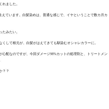
くれました。
）生えています。白髪染めは、普通な感じで、イヤということで数カ月カ
ったみたい。
なくして根元が、白髪がはえてきても馴染むオシャレカラーに。
が心配なのですが、今回ダメージ98%カットの処理剤と、トリートメン
。
か？？